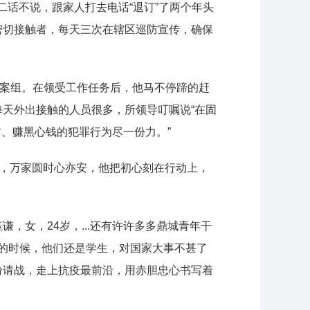
二话不说，跟家人打去电话“退订”了两个年头
密切接触者，每天三次在辖区巡防宣传，确保
”专案组。在领受工作任务后，他马不停蹄的赶
天外出接触的人员很多，所领导叮嘱说“在固
财、赚黑心钱的犯罪行为尽一份力。”
，万家圆时心亦安，他把初心刻在行动上，
，女，24岁，...还有许许多多鼎城青年干
震的时候，他们还是学生，对国家大事不甚了
纷请战，走上抗疫最前沿，用赤胆忠心书写着