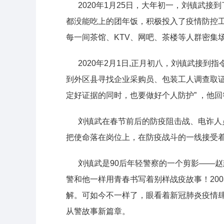
2020年1月25日，大年初一，刘镇武接
都没能吃上的团年饭，积极投入了疫情防控
每一间茶馆、KTV、网吧、茶楼等人群密集
2020年2月1日,正月初八，刘镇武接到指
到外区县寻找企业采购员、包装工人调查取
定好证据的同时，也要做好个人防护” ，他
刘镇武在春节前后的防疫阻击战、电诈人员
把使命落在岗位上，在防疫战斗的一线接受
刘镇武是90后年轻警察的一个剪影——赵慈航
警和他一样用青春书写着别样战疫故事！20
解。可如今不一样了，眼看着新冠肺炎疫情
从警故事新篇章。