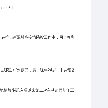
：
小
大
】
，在抗击新冠肺炎疫情防控工作中，用青春和
哪里！”刘镇武，男，现年24岁，中共预备
多地悄然蔓延,入警以来第二次主动请缨坚守工