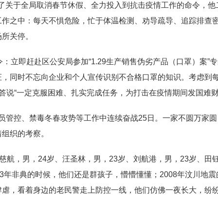
到了关于全局取消春节休假、全力投入到抗击疫情工作的命令，他
工作之中：每天不惧危险，忙于体温检测、劝导疏导、追踪排查
场所关停。
令：立即赶赴区公安局参加“1.29生产销售伪劣产品（口罩）案
证，同时不忘向企业和个人宣传识别不合格口罩的知识。考虑到每
回答说“一定克服困难、扎实完成任务，为打击在疫情期间发国难
管控、禁毒冬春攻势等工作中连续奋战25日。一家不圆万家圆
着组织的考察。
，男，24岁、汪圣林，男，23岁、刘航港，男，23岁、田钰谦
03年非典的时候，他们还是群孩子，懵懵懂懂；2008年汶川地
肆虐，看着身边的老民警走上防控一线，他们仿佛一夜长大，纷