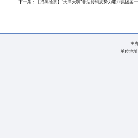
下一条：
【扫黑除恶】“天津天狮”非法传销恶势力犯罪集团案
主
单位地址