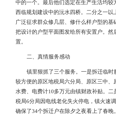
中的一个。最后他们选定在生产生活均较
西临规划建设中的沅水四桥。二分之一以
广泛征求群众修几层、修什么样户型的基
把设计的户型平面图发给所有安置户。然
置。
二、真情服务感动
镇里狠抓了三个服务。
一是拆迁临时
较方便的原区地税局六分局、原区三中、
水费、电费计
10
多万元由镇财政补贴。
二
税局
6
分局因电线老化失火停电，镇火速
确保了
34
个拆迁户在除夕之夜看上了春晚