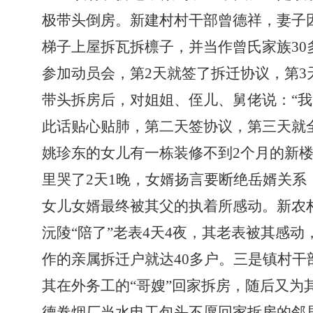
极带头倒房。新建村村干部曾德祥，妻子
梯子上屋拆瓦拆檩子，并当作曾氏家族
30
参加动员会，第
2
天就签了拆迁协议，第
3
带头拆房后，对姐姐、侄儿、舅佬说：“
此话贴心贴肺，第二天签协议，第三天就
姚珍东的女儿有一栋装修不到
2
个月的新
里哭了
2
天
1
晚，女婿扬言要断绝岳婿关系
女儿女婿最终被其父的执着所感动。新农
沅陵“陪了”老表
4
天
4
夜，其老表被其感动
作的亲属拆迁户就达
40
多户。
三是镇村干
其在外务工的“哥嫂”回家拆房，随后又为
德卷烟厂当水电工包头不愿回家拆房的邻