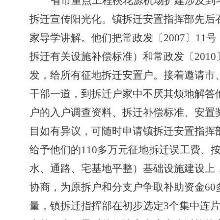
省市重点工程桃花源机场扩建涉及到
拆迁宣传阳光化。
镇拆迁安置指挥部先后
家导学讲解。他们把常政发〔
2007
〕
11
号
拆迁有关设施补偿标准）和常政发〔
2010
发，给所有征地拆迁安置户。接着邀请市
干部一道，到拆迁户家中不厌其烦地解答
户的入户调查资料、拆迁补偿标准、安置
目如有异议，可随时申请镇拆迁安置指挥
给予他们的
110
多万元征地拆迁误工费、按
水、通路、宅基地平整）基础设施建设上
协商，为原拆户和分支户争取补助资金
60
量，镇拆迁指挥部在初步选定
3
个集中连