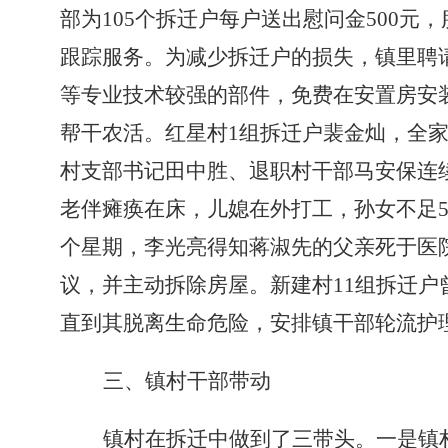
部为
105
个拆迁户每户送出慰问金
500
元，
跟踪服务。
为减少拆迁户的损失，镇里聘
等专业技术较强的部件，免费在安置房安
帮干农活。红星村
1
组拆迁户裴金灿，全
村支部书记田中胜、退职村干部马安保连
老伴瘫痪在床，儿媳在外打工，孙女不足
个星期，李光亮得知蒋淑先的父亲死于医
议，并主动拆除房屋。新建村
11
组拆迁户
直到其脱离生命危险，安排镇干部轮流护
三、镇村干部带动
镇村在拆迁中做到了三带头。
一是镇