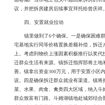
议，并把拆房建房后续事宜拜托给曾庆祥
四、安置就业拉动
镇里做到了
6
个确保。
一是确保困难
宅基地实行同等价格置换差额补偿，拆迁
上。考虑到物价上涨因素积极推行以奖代
迁群众生活有来源。
镇拆迁指挥部将土地
善。
镇拿出资金
300
万元，用于安置小区
设。
四是确保拆迁群众就业有渠道。
镇将
菜、水果、肉食、禽类四大区域，纳入斗
群众致富有门路。
斗姆湖镇地处城郊结合