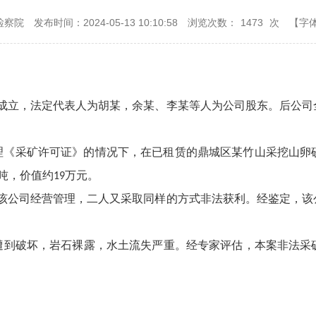
检察院
发布时间：2024-05-13 10:10:58
浏览次数：
1473
次
【字
成立，法定代表人为胡某，余某、李某等人为公司股东。后公司
理《采矿许可证》的情况下，在已租赁的鼎城区某竹山采挖山卵
吨，价值约
万元。
19
该公司经营管理，二人又采取同样的方式非法获利。经鉴定，该
遭到破坏，岩石裸露，水土流失严重。经专家评估，本案非法采