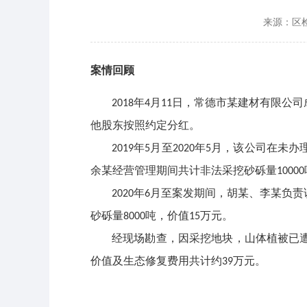
来源：区
案情回顾
年
月
日，常德市某建材有限公司
2018
4
11
他股东按照约定分红。
年
月至
年
月，该公司在未办
2019
5
2020
5
余某经营管理期间共计非法采挖砂砾量
10000
年
月至案发期间，胡某、李某负责
2020
6
砂砾量
吨，价值
万元。
8000
15
经现场勘查，因采挖地块，山体植被已
价值及生态修复费用共计约
万元。
39